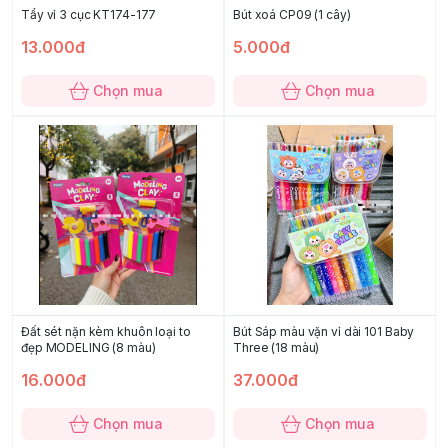
Tẩy vỉ 3 cục KT174-177
Bút xoá CP09 (1 cây)
13.000đ
5.000đ
Chọn mua
Chọn mua
Đất sét nặn kèm khuôn loại to
Bút Sáp màu vặn vỉ dài 101 Baby
đẹp MODELING (8 màu)
Three (18 màu)
16.000đ
37.000đ
Chọn mua
Chọn mua