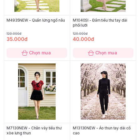
M4935NEW - Quần lửng ngố nâu
M1040SI - Đầm tiểu thư tay dài
phối lưới
120.000đ
120.000đ
35.000đ
40.000đ
Chọn mua
Chọn mua
M7130NEW - Chân váy tiểu thư
M13130NEW - Áo thun tay dài cổ
xòe lưng thun
cao