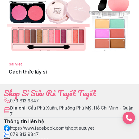
bai viet
Cách thức lấy sỉ
Shop Sỉ Siêu Rẻ Tuyết Tuyết
079 813 9847
Địa chỉ
:
Cầu Phú Xuân, Phường Phú Mỹ, Hồ Chí Minh - Quận
7
Thông tin liên hệ
https://www.facebook.com/shoptieutuyet
079 813 9847