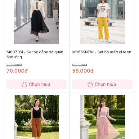
M0870SI - Set bộ công sở quần
M6659NEW - Set bộ mèo xì teen
ống rộng
200.000đ
150.000đ
70.000đ
59.000đ
Chọn mua
Chọn mua