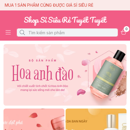
1 SẢN PHẨM CŨNG ĐƯỢC GIÁ SỈ SIÊU RẺ
MUA 1 S
Shop Sỉ Siêu Rẻ Tuyết Tuyết
0