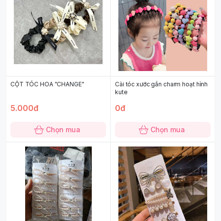
CỘT TÓC HOA "CHANGE"
Cài tóc xước gắn charm hoạt hình
kute
5.000đ
0đ
Chọn mua
Chọn mua