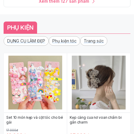
Xem thêm
127
sản phẩm
PHỤ KIỆN
DỤNG CỤ LÀM ĐẸP
Phụ kiện tóc
Trang sức
Set 10 món kẹp và cột tóc cho bé
Kẹp càng cua nơ voan chấm bi
gái
gắn charm
17.000đ