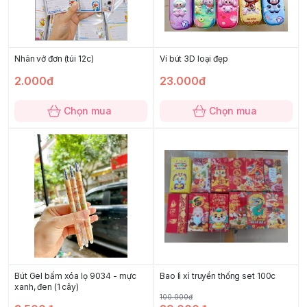
Nhãn vở đơn (túi 12c)
Ví bút 3D loại đẹp
2.000đ
23.000đ
Chọn mua
Chọn mua
Bút Gel bấm xóa lọ 9034 - mực
Bao lì xì truyền thống set 100c
xanh, đen (1 cây)
100.000đ