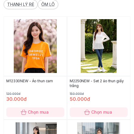
THANH LÝ RẺ
ÔM LÔ
M12330NEW - Áo thun cam
M2250NEW - Set 2 áo thun giấy
trắng
120.000đ
150.000đ
30.000đ
50.000đ
Chọn mua
Chọn mua