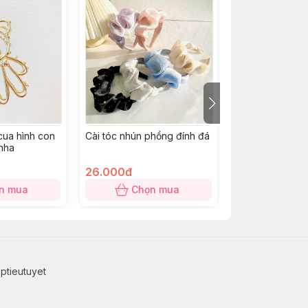
cua hình con
Cài tóc nhún phồng đính đá
Set 100 chun cột
 nha
26.000đ
12.000đ
n mua
Chọn mua
Chọn
ptieutuyet