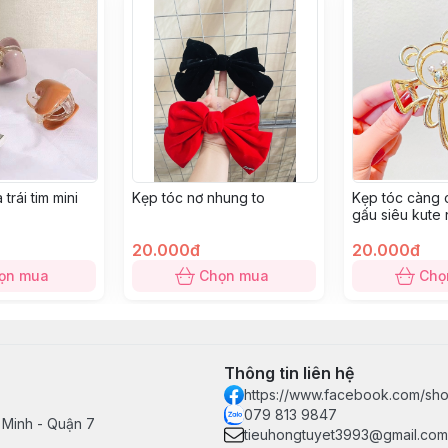
trái tim mini
Kẹp tóc nơ nhung to
Kẹp tóc càng 
gấu siêu kute
20.000đ
20.000đ
ọn mua
Chọn mua
Chọ
Thông tin liên hệ
https://www.facebook.com/sho
079 813 9847
 Minh - Quận 7
tieuhongtuyet3993@gmail.com