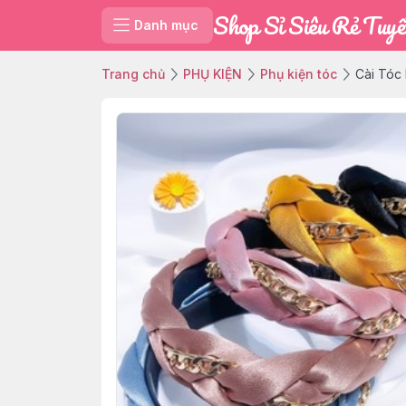
Shop Sỉ Siêu Rẻ Tuyế
Danh mục
Trang chủ
PHỤ KIỆN
Phụ kiện tóc
Cài Tóc