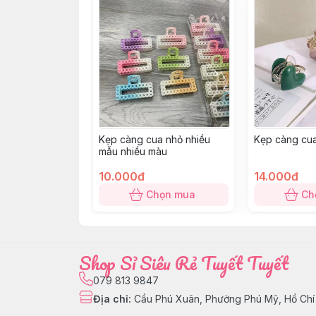
Kẹp càng cua nhỏ nhiều
Kẹp càng cua 
mẫu nhiều màu
10.000đ
14.000đ
Chọn mua
Ch
Shop Sỉ Siêu Rẻ Tuyết Tuyết
079 813 9847
Địa chỉ
:
Cầu Phú Xuân, Phường Phú Mỹ, Hồ Chí