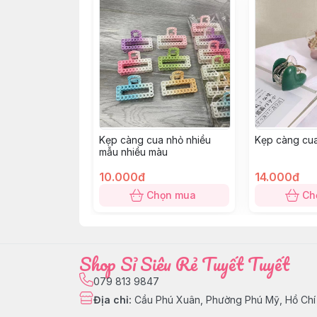
Kẹp càng cua nhỏ nhiều
Kẹp càng cua 
mẫu nhiều màu
10.000đ
14.000đ
Chọn mua
Ch
Shop Sỉ Siêu Rẻ Tuyết Tuyết
079 813 9847
Địa chỉ
:
Cầu Phú Xuân, Phường Phú Mỹ, Hồ Chí