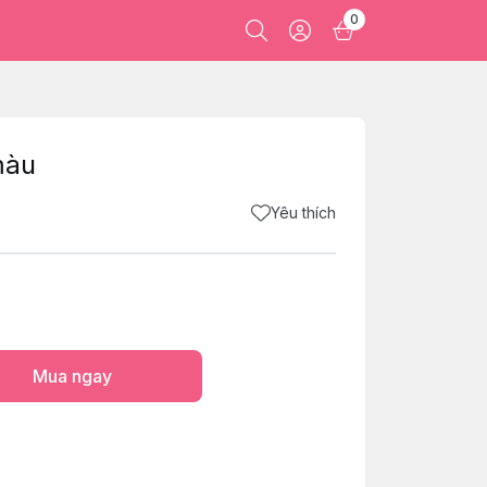
0
màu
Yêu thích
Mua ngay