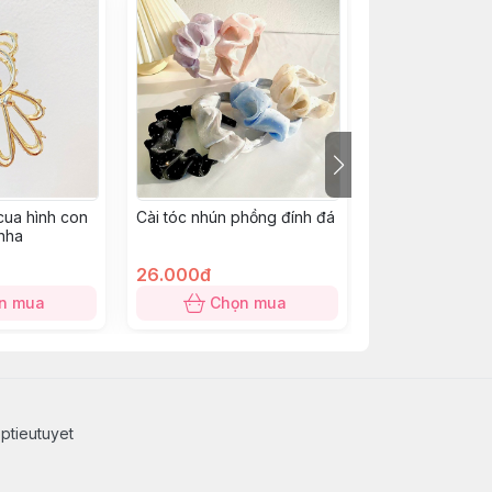
cua hình con
Cài tóc nhún phồng đính đá
Set 100 chun cột
 nha
26.000đ
12.000đ
n mua
Chọn mua
Chọn
ptieutuyet