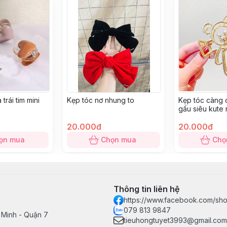
trái tim mini
Kẹp tóc nơ nhung to
Kẹp tóc càng 
gấu siêu kute
20.000đ
20.000đ
ọn mua
Chọn mua
Chọ
Thông tin liên hệ
https://www.facebook.com/sho
079 813 9847
 Minh - Quận 7
tieuhongtuyet3993@gmail.com