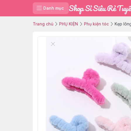
Shop Sỉ Siêu Rẻ Tuyế
Danh mục
Trang chủ
PHỤ KIỆN
Phụ kiện tóc
Kẹp lôn