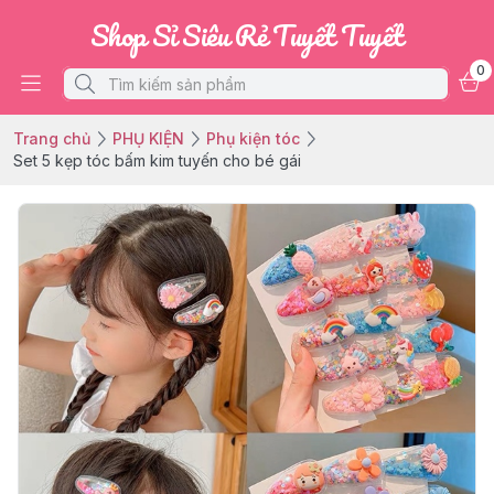
Shop Sỉ Siêu Rẻ Tuyết Tuyết
0
Trang chủ
PHỤ KIỆN
Phụ kiện tóc
Set 5 kẹp tóc bấm kim tuyến cho bé gái