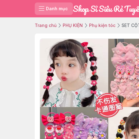
Shop Sỉ Siêu Rẻ Tuyế
Danh mục
Trang chủ
PHỤ KIỆN
Phụ kiện tóc
SET CỘ