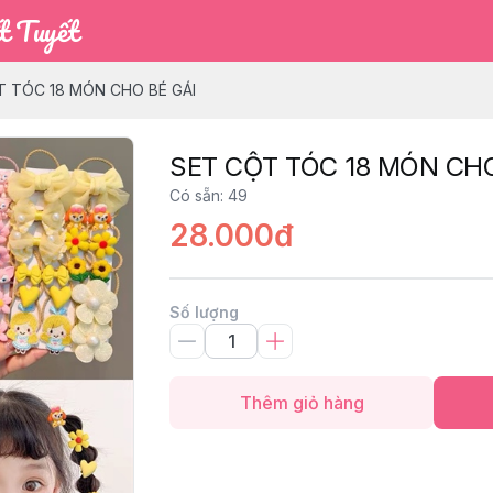
t Tuyết
T TÓC 18 MÓN CHO BÉ GÁI
SET CỘT TÓC 18 MÓN CHO
Có sẵn
:
49
28.000đ
Số lượng
Thêm giỏ hàng