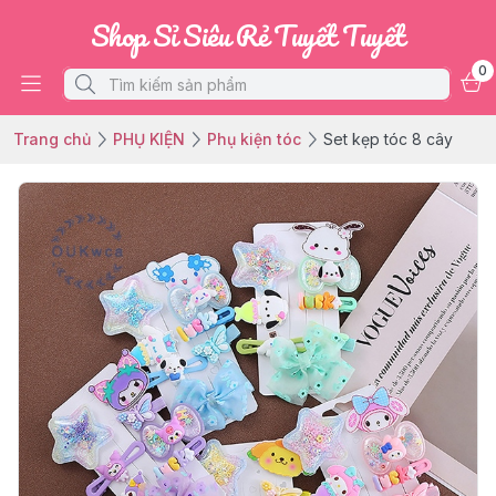
Shop Sỉ Siêu Rẻ Tuyết Tuyết
0
Trang chủ
PHỤ KIỆN
Phụ kiện tóc
Set kẹp tóc 8 cây