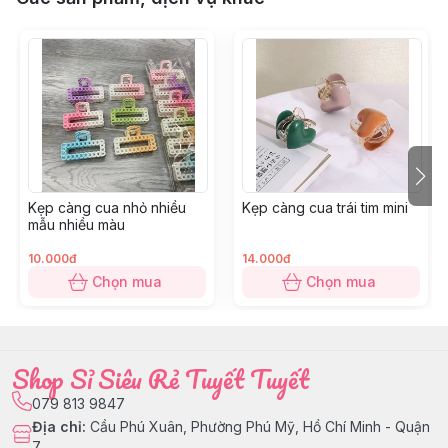
Kẹp càng cua nhỏ nhiều
Kẹp càng cua trái tim mini
mẫu nhiều màu
10.000đ
14.000đ
Chọn mua
Chọn mua
Shop Sỉ Siêu Rẻ Tuyết Tuyết
079 813 9847
Địa chỉ
:
Cầu Phú Xuân, Phường Phú Mỹ, Hồ Chí Minh - Quận
7